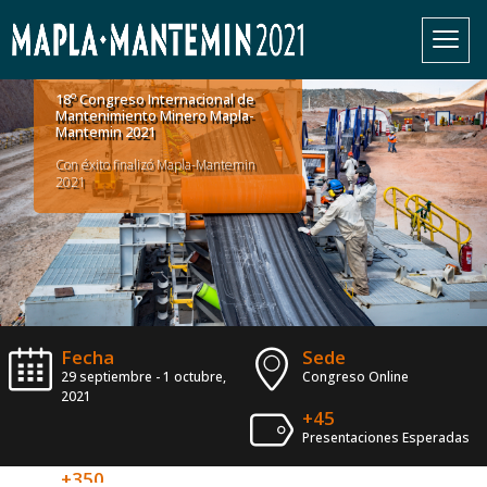
o
18
Congreso Internacional de
Mantenimiento Minero Mapla-
Mantemin 2021
Con éxito finalizó Mapla-Mantemin
2021
Fecha
Sede
29 septiembre - 1 octubre,
Congreso Online
2021
+45
Presentaciones Esperadas
+350