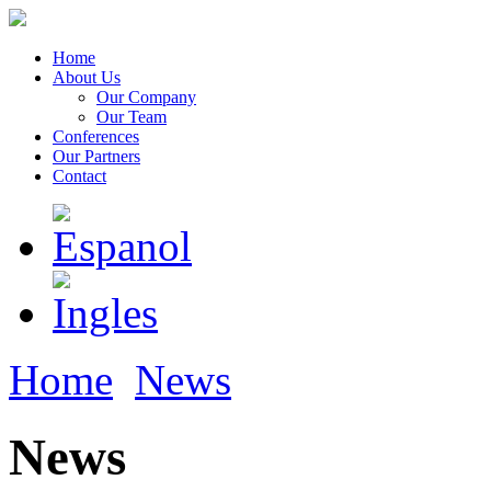
Home
About Us
Our Company
Our Team
Conferences
Our Partners
Contact
Home
News
News