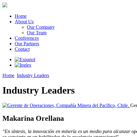
Home
About Us
Our Company
Our Team
Conferences
Our Partners
Contact
Home
Industry Leaders
Industry Leaders
Ger
Makarina Orellana
"En síntesis, la innovación en minería es un medio para alcanzar ope
se convierte en un habilitador de la excelencia operacional".