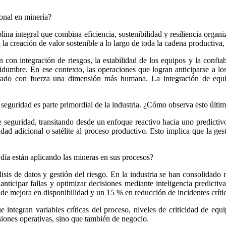
ional en minería?
ina integral que combina eficiencia, sostenibilidad y resiliencia orga
la creación de valor sostenible a lo largo de toda la cadena productiv
ión con integración de riesgos, la estabilidad de los equipos y la confi
ertidumbre. En ese contexto, las operaciones que logran anticiparse a
orado con fuerza una dimensión más humana. La integración de equip
a seguridad es parte primordial de la industria. ¿Cómo observa esto últim
 seguridad, transitando desde un enfoque reactivo hacia uno predictivo
d adicional o satélite al proceso productivo. Esto implica que la gest
día están aplicando las mineras en sus procesos?
lisis de datos y gestión del riesgo. En la industria se han consoli
anticipar fallas y optimizar decisiones mediante inteligencia predic
de mejora en disponibilidad y un 15 % en reducción de incidentes críti
integran variables críticas del proceso, niveles de criticidad de equi
siones operativas, sino que también de negocio.