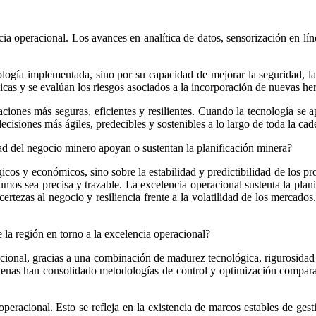
cia operacional. Los avances en analítica de datos, sensorización en lí
logía implementada, sino por su capacidad de mejorar la seguridad, la 
icas y se evalúan los riesgos asociados a la incorporación de nuevas he
aciones más seguras, eficientes y resilientes. Cuando la tecnología se 
cisiones más ágiles, predecibles y sostenibles a lo largo de toda la cad
ad del negocio minero apoyan o sustentan la planificación minera?
cos y económicos, sino sobre la estabilidad y predictibilidad de los pro
s sea precisa y trazable. La excelencia operacional sustenta la planif
rtezas al negocio y resiliencia frente a la volatilidad de los mercado
 la región en torno a la excelencia operacional?
acional, gracias a una combinación de madurez tecnológica, rigurosidad
lenas han consolidado metodologías de control y optimización comparab
operacional. Esto se refleja en la existencia de marcos estables de gest