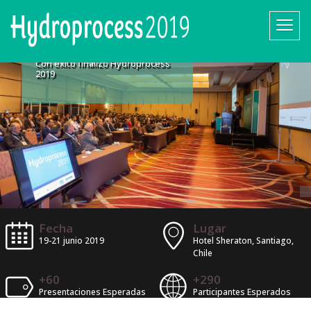
Con éxito finalizó Hydroprocess
2019
Fecha
Lugar
19-21 junio 2019
Hotel Sheraton, Santiago,
Chile
+60
+290
Presentaciones Esperadas
Participantes Esperados